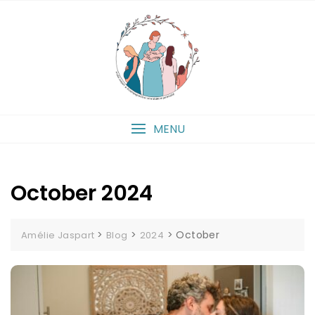
Skip
to
content
MENU
October 2024
>
>
>
October
Amélie Jaspart
Blog
2024