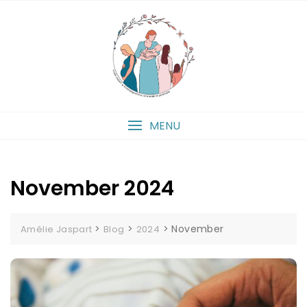
Skip
to
content
MENU
November 2024
>
>
>
November
Amélie Jaspart
Blog
2024