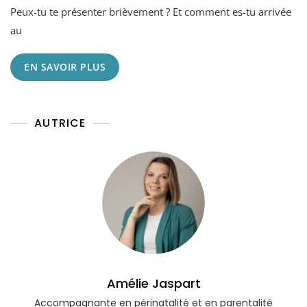
Peux-tu te présenter brièvement ? Et comment es-tu arrivée
De
Florine,
au
Une
Maman
EN SAVOIR PLUS
Solo
Que
J’ai
Accompagnée
AUTRICE
Lors
De
Sa
Grossesse,
Son
Accouchement
Et
Une
Fois
Bébé
Né.
Amélie Jaspart
Accompagnante en périnatalité et en parentalité