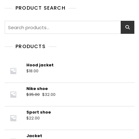
o
f
PRODUCT SEARCH
5
Search
for:
PRODUCTS
Hood jacket
$
18.00
Nike shoe
Original
Current
$
35.00
$
32.00
price
price
was:
is:
Sport shoe
$35.00.
$32.00.
$
22.00
Jacket