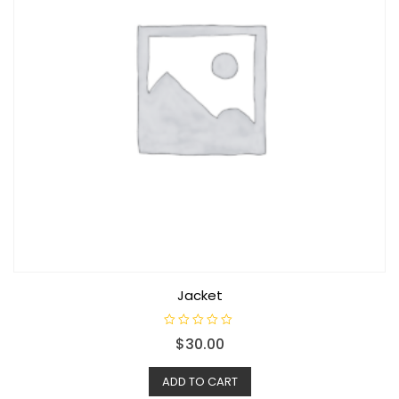
Jacket
R
$
30.00
a
t
e
d
ADD TO CART
0