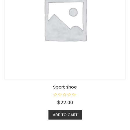
Sport shoe
R
$
22.00
a
t
e
d
ADD TO CART
0
o
u
t