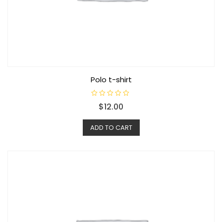
Polo t-shirt
R
$
12.00
a
t
e
d
ADD TO CART
0
o
u
t
o
f
5