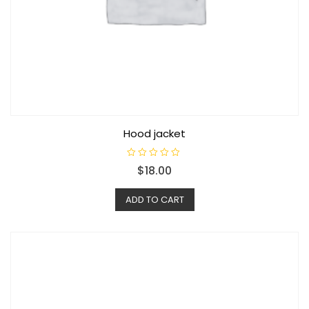
Hood jacket
R
$
18.00
a
t
e
d
ADD TO CART
0
o
u
t
o
f
5